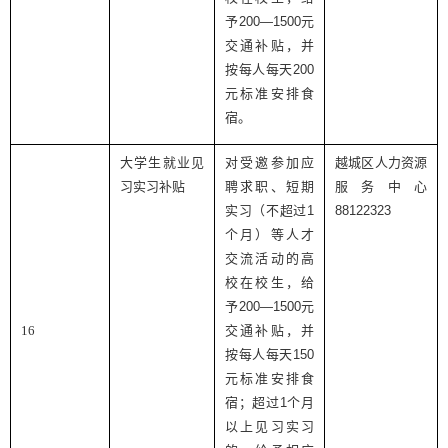
予
200—1500
元
交通补贴，并
按每人每天
200
元标准安排食
宿。
大学生就业见
对受邀参加应
越城区人力资源
习实习补贴
聘求职、短期
服务中心
实习（不超过
1
88122323
个月）等人才
交流活动的高
校在校生，给
予
200—1500
元
16
交通补贴，并
按每人每天
150
元标准安排食
宿；超过
1
个月
以上见习实习