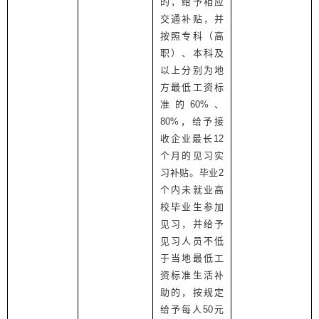
的，给予相应
交通补贴，并
按照专科（高
职）、本科及
以上分别为地
方最低工资标
准的
60%
、
80%
，给予接
收企业最长
12
个月的见习实
习补贴。毕业
2
个内未就业高
校毕业生参加
见习，并给予
见习人员不低
于当地最低工
资标准生活补
助的，按规定
给予每人
50
元