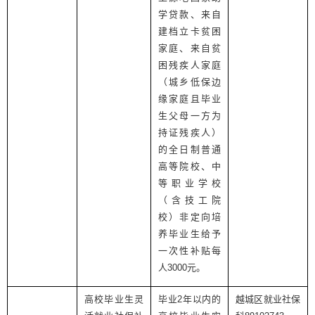
学贷款、来自
建档立卡贫困
家庭、来自贫
困残疾人家庭
（城乡低保边
缘家庭且毕业
生父母一方为
持证残疾人）
的全日制普通
高等院校、中
等职业学校
（含技工院
校）非定向培
养毕业生给予
一次性补贴每
人
3000
元。
高校毕业生灵
毕业
2
年以内的
越城区就业社保