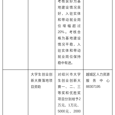
考核良好为基
地建设情况良
好，入驻实体
和带动就业岗
位增幅超过
20%
。考核合
格为基地建设
情况平稳，入
驻实体和带动
就业岗位保持
稳中有进。
大学生创业创
对绍兴市大学
越城区人力资源
新大赛落地项
生创业创新大
服务中心
目资助
赛一、二、三
88307195
等奖和优胜奖
项目分别给予
2
万元、
1
万元、
5000
元、
2000