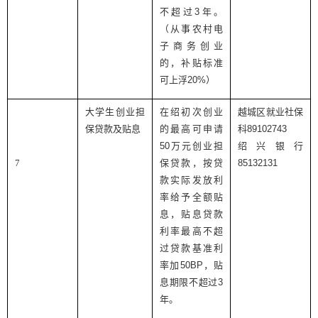
不超过
3
年。
（从事农村电
子商务创业
的，补贴标准
可上浮
20%
）
大学生创业担
在绍初次创业
越城区就业社保
保贷款及贴息
的最高可申请
科
89102743
50
万元创业担
绍兴银行
7
保贷款，按贷
85132131
款实际发放利
率给予全额贴
息，贴息贷款
利率最高不超
过贷款基准利
率加
50BP
，贴
息期限不超过
3
年。