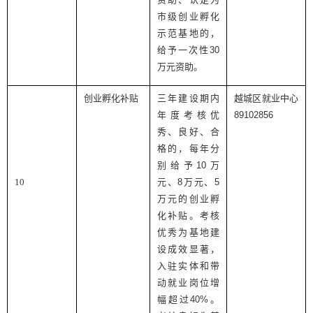
市级创业孵化
示范基地的，
给予一次性
30
万元资助。
创业孵化补贴
三年建设期内
越城区就业中心
年度考核优
89102856
秀、良好、合
格的，每年分
别给予
10
万
10
元、
8
万元、
5
万元的创业孵
化补贴。考核
优秀为基地建
设成效显著，
入驻实体和带
动就业岗位增
幅超过
40%
。