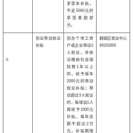
享受本补贴，
不足
5000
元的
享受差额部
分。
创业带动就业
创办个体工商
越城区就业中心
补贴
户或企业带动
3
89102856
人就业，并依
6
法缴纳社会保
险费
1
年以上
的，给予每年
2000
元的带动
就业补贴；带
动超过
3
人就业
的，每增加
1
人
再给予
1000
元
补贴，每年总
额不超过
2
万
元，补贴期限