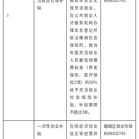
活就业社保补
高校毕业生实
科
89102743
贴
现灵活就业，
3
在公共就业人
才服务机构办
理实名登记并
依法缴纳社会
保险的，按当
年度灵活就业
人员最低档缴
费标准（养老
保险、医疗保
险
2
项）的
50%
给予灵活就业
社会保险补
贴，补贴期限
不超过
3
年。
一次性创业补
在绍初次创业
越城区就业社保
贴
且正常经营并
科
89102743