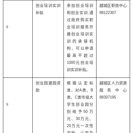
创业培训实训
参加创业培训
越城区职技中心
补贴
和创业实训
;
通
88122307
过政府购买职
8
业培训服务开
展创业培训实
训的承接机
构，可以申请
最高不超过
1000
元创业培
训实训补贴。
创业园建园资
根据认定标
越城区人力资源
助
准，对
A
类、
B
服务中心
类、
C
类市级大
88307195
9
学生创业园分
别给予
50
万
元、
30
万元、
20
万元一次性
资助、认定为