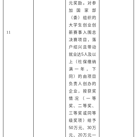
元奖励。对参
加国家部
（委）组织的
大学生创业创
11
新赛事入围总
决赛项目，落
户绍兴且带动
就业达
5
人及以
上（社保缴纳
满一年，下
同）的由项目
负责人创办的
企业，按获奖
情况（一等
奖、二等奖、
三等奖或同等
级奖项）给予
50
万元、
30
万
元、
20
万元一