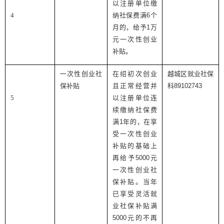
以注册单位缴
4
纳社保费满
6
个
月的，给予
1
万
元一次性创业
补贴。
一次性创业社
在绍初次创业
越城区就业社保
保补贴
且正常经营并
科
89102743
5
以注册单位连
续缴纳社保费
满
1
年的，在享
受一次性创业
补贴的基础上
再给予
5000
元
一次性创业社
保补贴。当年
已享受灵活就
业社保补贴满
5000
元的不再