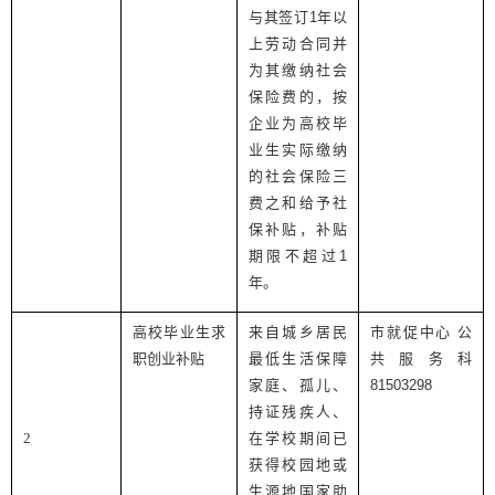
与其签订
1
年以
上劳动合同并
为其缴纳社会
保险费的，按
企业为高校毕
业生实际缴纳
的社会保险三
费之和给予社
保补贴，补贴
期限不超过
1
年。
高校毕业生求
来自城乡居民
市就促中心 公
职创业补贴
最低生活保障
共服务科
家庭、孤儿、
81503298
持证残疾人、
2
在学校期间已
获得校园地或
生源地国家助