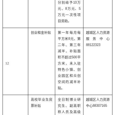
分别给予
10
万
元、
8
万元、
5
万元一次性项
目资助。
创业租金补贴
第一年每月每
越城区人力资源
平方米
8
元，第
服务中心
二年、第三年
88122323
减半，补贴面
积不超过
500
平
12
方米，未入驻
特色小镇、创
业园区和众创
空间的减半补
贴。
高校毕业生房
全日制博士研
越城区人力资源
票补贴
究生、副高职
中心
88307165
称人员及高级