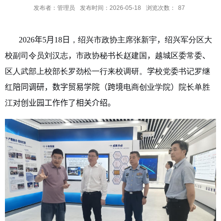
发布者：管理员
发布时间：2026-05-18
浏览次数：
87
2026
年
5
月
18
日
，绍兴市政协主席张新宇
，
绍兴军分区大
校副司令员刘汉志
，
市政协秘书长赵建国
，
越城区委常委
、
区人武部上校部长罗劲松一行来校调研。
学
校党委书记罗继
红
陪同调研，数字贸易学院（跨境
电商创业学院
）
院长单胜
江
对创业园工作作了相关介绍。