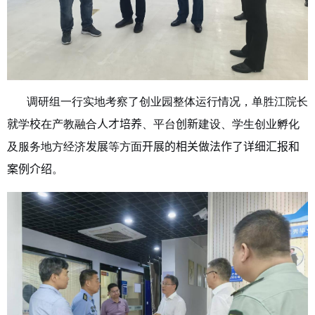
调研组一行实地考察了创业园整体运行情况，单胜江院长
就
学
校
在产教融合
人才培养
、平台
创新
建设、学生创业孵化
及服务地方经济
发展
等方面
开展的相关做法作了详细汇报和
案例介绍
。