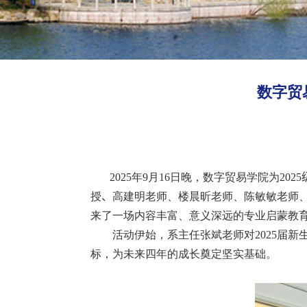
数字贸
2025
年
9
月
16
日晚，数字贸易学院为
2025
授
、
高建明老师、楼晨昕老师、陈敏敏老师
来了一场内容丰富、意义深远的专业启蒙教
活动伊始，系主任张斌老师对
2025
届新
标，为未来四年的成长奠定坚实基础。